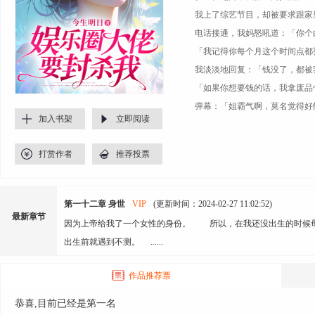
我上了综艺节目，却被要求跟家
电话接通，我妈怒吼道：「你个白
「我记得你每个月这个时间点都要
我淡淡地回复：「钱没了，都被
「如果你想要钱的话，我拿废品包
弹幕：「姐霸气啊，莫名觉得好
加入书架
立即阅读
打赏作者
推荐投票
第一十二章 身世
VIP
(更新时间：2024-02-27 11:02:52)
最新章节
因为上帝给我了一个女性的身份。 所以，在我还没出生的时候
出生前就遇到不测。 ......
作品推荐票
恭喜,目前已经是第一名