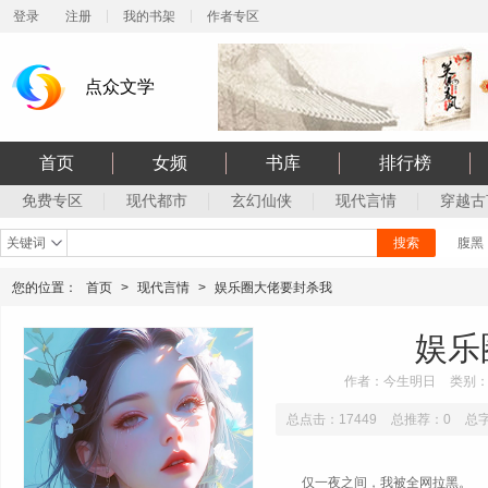
登录
注册
我的书架
作者专区
点众文学
首页
女频
书库
排行榜
免费专区
现代都市
玄幻仙侠
现代言情
穿越古
关键词
搜索
腹黑
您的位置：
首页
>
现代言情
>
娱乐圈大佬要封杀我
娱乐
作者：今生明日
类别
总点击：17449
总推荐：0
总字
仅一夜之间，我被全网拉黑。