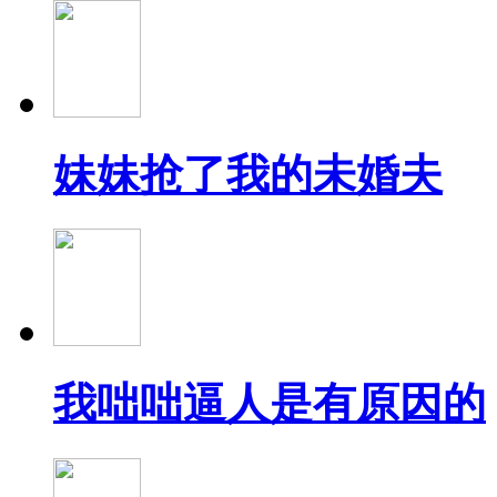
妹妹抢了我的未婚夫
我咄咄逼人是有原因的