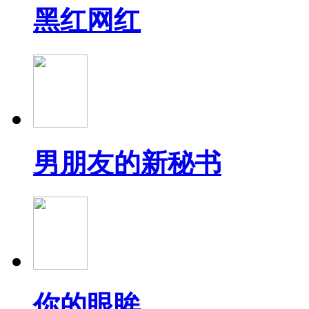
黑红网红
男朋友的新秘书
你的眼眸