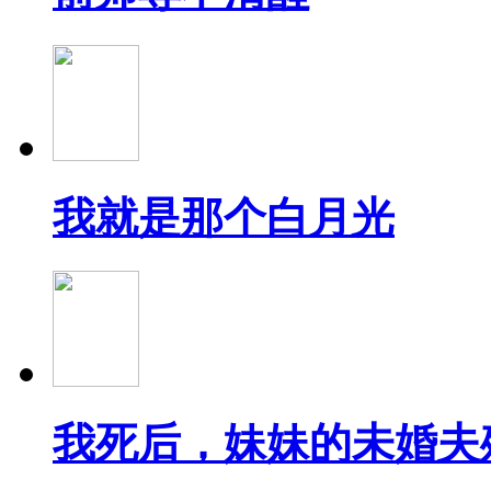
我就是那个白月光
我死后，妹妹的未婚夫