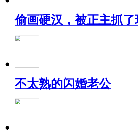
偷画硬汉，被正主抓了
不太熟的闪婚老公