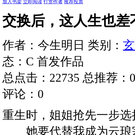
加入书架
立即阅读
打赏作者
推荐投票
交换后，这人生也差
作者：今生明日
类别：
玄
态：C 首发作品
总点击：22735
总推荐：
评论：0
重生时，姐姐抢先一步选
她要代替我成为云琅宗