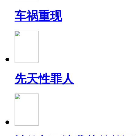
车祸重现
先天性罪人