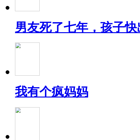
男友死了七年，孩子快
我有个疯妈妈