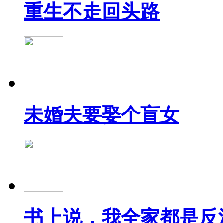
重生不走回头路
未婚夫要娶个盲女
书上说，我全家都是反