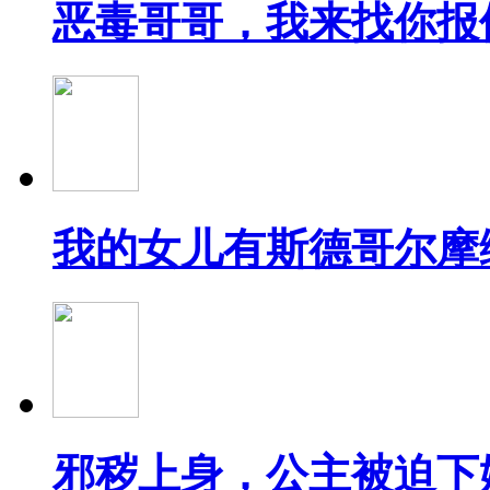
恶毒哥哥，我来找你报
我的女儿有斯德哥尔摩
邪秽上身，公主被迫下