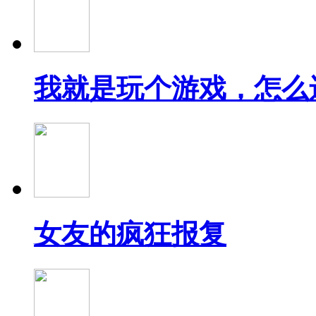
我就是玩个游戏，怎么
女友的疯狂报复