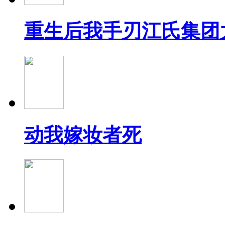
重生后我手刃江氏集团
动我嫁妆者死