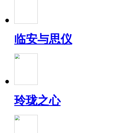
临安与思仪
玲珑之心