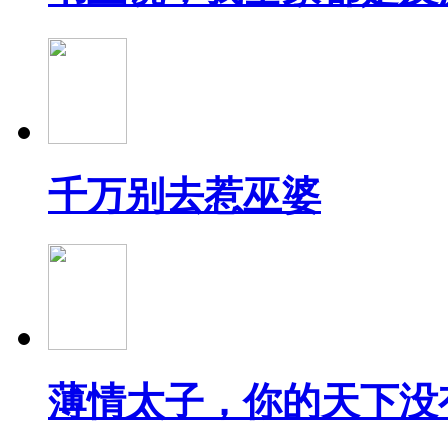
千万别去惹巫婆
薄情太子，你的天下没