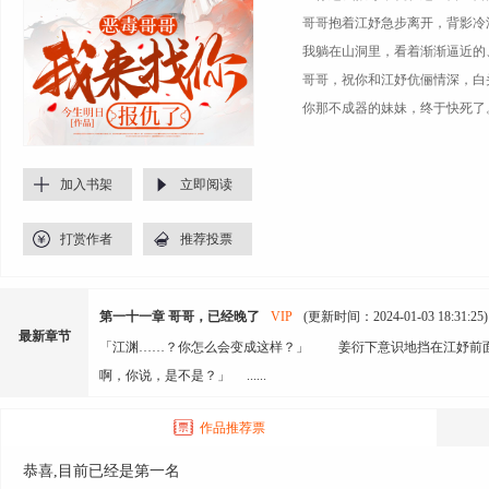
哥哥抱着江妤急步离开，背影冷
我躺在山洞里，看着渐渐逼近的、
哥哥，祝你和江妤伉俪情深，白
你那不成器的妹妹，终于快死了
加入书架
立即阅读
打赏作者
推荐投票
第一十一章 哥哥，已经晚了
VIP
(更新时间：2024-01-03 18:31:25)
最新章节
「江渊……？你怎么会变成这样？」 姜衍下意识地挡在江妤前
啊，你说，是不是？」 ......
作品推荐票
恭喜,目前已经是第一名