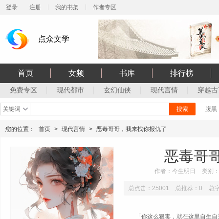
登录
注册
我的书架
作者专区
点众文学
首页
女频
书库
排行榜
免费专区
现代都市
玄幻仙侠
现代言情
穿越古
关键词
搜索
腹黑
您的位置：
首页
>
现代言情
>
恶毒哥哥，我来找你报仇了
恶毒哥
作者：今生明日
类别
总点击：25001
总推荐：0
总字
「你这么狠毒，就在这里自生自