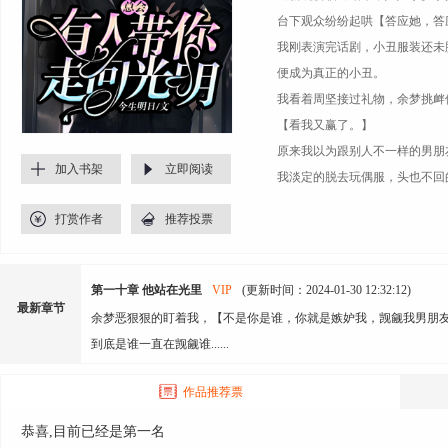
台下观众纷纷起哄【答应她，答
我刚表演完话剧，小丑服装还未
便成为真正的小丑。
我看着周坚接过礼物，余梦挑衅
【看我又赢了。】
原来我以为跟别人不一样的男朋
加入书架
立即阅读
我淡定的脱去玩偶服，头也不回
打赏作者
推荐投票
第一十章 他站在光里
VIP
(更新时间：2024-01-30 12:32:12)
最新章节
余梦恶狠狠的盯着我，【不是你是谁，你就是嫉妒我，觊觎我男朋
到底是谁一直在觊觎谁......
作品推荐票
恭喜,目前已经是第一名