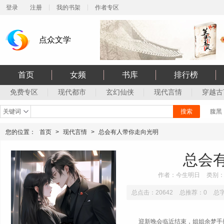
登录
注册
我的书架
作者专区
点众文学
首页
女频
书库
排行榜
免费专区
现代都市
玄幻仙侠
现代言情
穿越古
关键词
搜索
腹黑
您的位置：
首页
>
现代言情
>
总会有人带你走向光明
总会
作者：今生明日
类别
总点击：20642
总推荐：0
总字
迎新晚会临近结束，姐姐余梦手