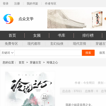
登录
注册
我的书架
作者专区
点众文学
首页
女频
书库
排行榜
免费专区
现代都市
玄幻仙侠
现代言情
穿越古
关键词
搜索
腹黑
您的位置：
首页
>
穿越古言
>
玲珑之心
作者：今生明日
类别
总点击：37011
总推荐：0
总字
我家小姐是皇商之女。