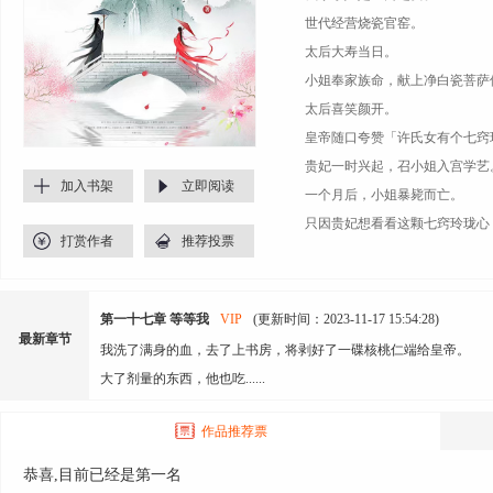
世代经营烧瓷官窑。
太后大寿当日。
小姐奉家族命，献上净白瓷菩萨
太后喜笑颜开。
皇帝随口夸赞「许氏女有个七窍
贵妃一时兴起，召小姐入宫学艺
加入书架
立即阅读
一个月后，小姐暴毙而亡。
只因贵妃想看看这颗七窍玲珑心
打赏作者
推荐投票
一年后，我以绝世容颜入宫。
一步步夺得宠爱。
在皇帝最爱我之际，我得了一种
第一十七章 等等我
VIP
(更新时间：2023-11-17 15:54:28)
只有拥有七窍玲珑心的贵妃能治
最新章节
我洗了满身的血，去了上书房，将剥好了一碟核桃仁端给皇帝。
大了剂量的东西，他也吃......
作品推荐票
恭喜,目前已经是第一名