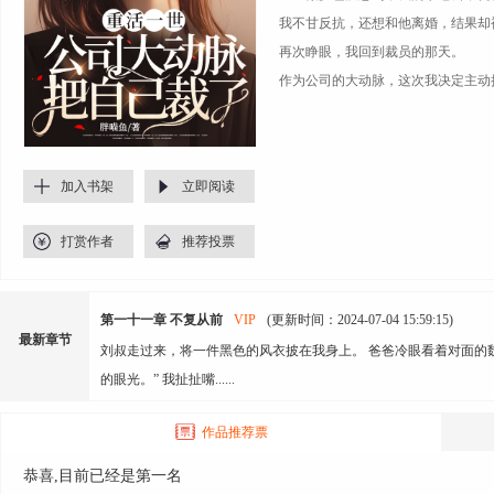
我不甘反抗，还想和他离婚，结果却
再次睁眼，我回到裁员的那天。
作为公司的大动脉，这次我决定主动
加入书架
立即阅读
打赏作者
推荐投票
第一十一章 不复从前
VIP
(更新时间：2024-07-04 15:59:15)
最新章节
刘叔走过来，将一件黑色的风衣披在我身上。 爸爸冷眼看着对面的魏
的眼光。” 我扯扯嘴......
作品推荐票
恭喜,目前已经是第一名