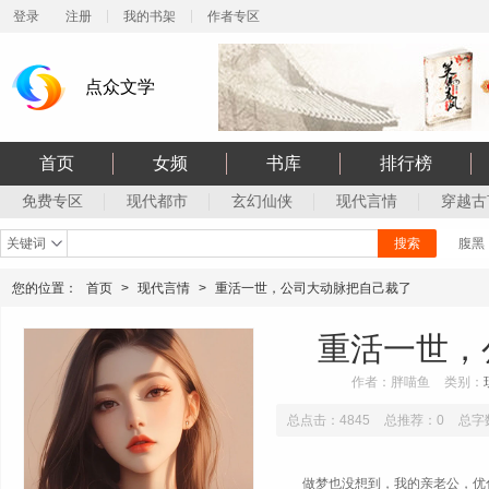
登录
注册
我的书架
作者专区
点众文学
首页
女频
书库
排行榜
免费专区
现代都市
玄幻仙侠
现代言情
穿越古
关键词
搜索
腹黑
您的位置：
首页
>
现代言情
>
重活一世，公司大动脉把自己裁了
重活一世，
作者：胖喵鱼
类别：
总点击：4845
总推荐：0
总字数
做梦也没想到，我的亲老公，优