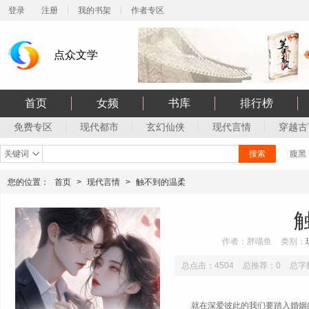
登录
注册
我的书架
作者专区
点众文学
首页
女频
书库
排行榜
免费专区
现代都市
玄幻仙侠
现代言情
穿越古
关键词
搜索
腹黑
您的位置：
首页
>
现代言情
>
触不到的温柔
作者：胖喵鱼
类别：
总点击：4504
总推荐：0
总字数
就在深爱彼此的我们要踏入婚姻