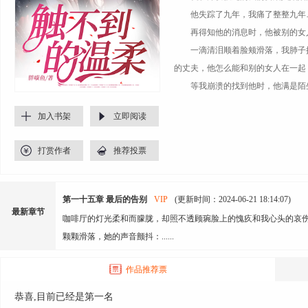
他失踪了九年，我痛了整整九年
再得知他的消息时，他被别的女人
一滴清泪顺着脸颊滑落，我肺子抽
的丈夫，他怎么能和别的女人在一起
等我崩溃的找到他时，他满是陌生
加入书架
立即阅读
打赏作者
推荐投票
第一十五章 最后的告别
VIP
(更新时间：2024-06-21 18:14:07)
最新章节
咖啡厅的灯光柔和而朦胧，却照不透顾琬脸上的愧疚和我心头的
颗颗滑落，她的声音颤抖：......
作品推荐票
恭喜,目前已经是第一名