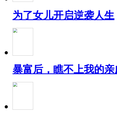
为了女儿开启逆袭人生
暴富后，瞧不上我的亲