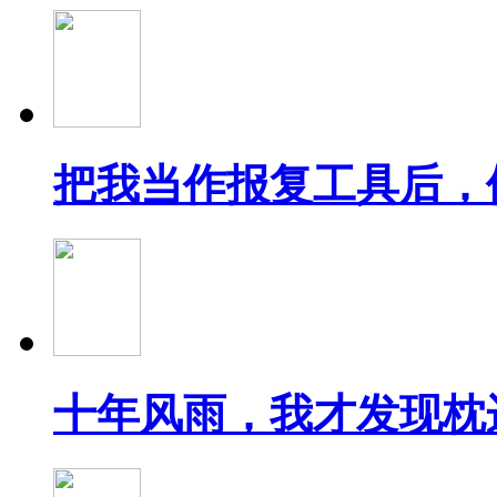
把我当作报复工具后，
十年风雨，我才发现枕