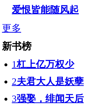
爱恨皆能随风起
更多
新书榜
1
杠上亿万权少
2
夫君大人是妖孽
3
强娶，绯闻天后