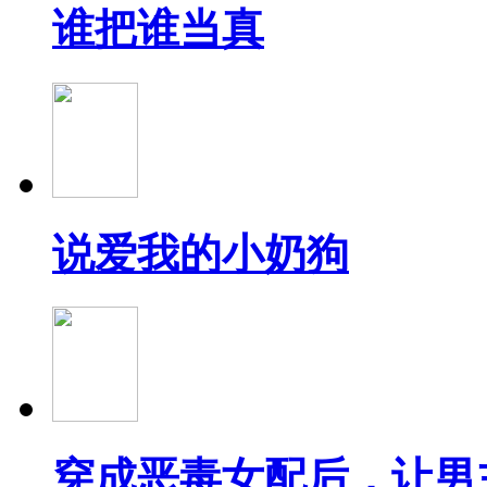
谁把谁当真
说爱我的小奶狗
穿成恶毒女配后，让男