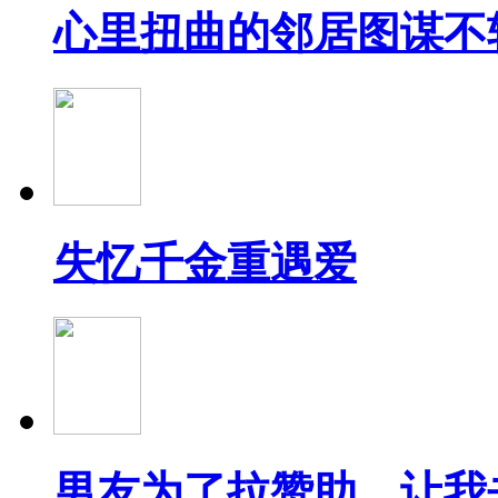
心里扭曲的邻居图谋不
失忆千金重遇爱
男友为了拉赞助，让我