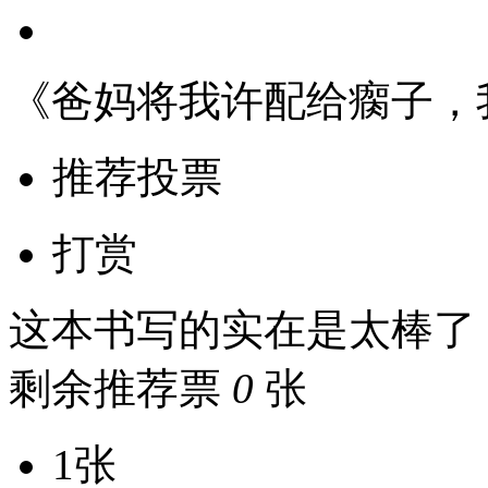
《爸妈将我许配给瘸子，
推荐投票
打赏
这本书写的实在是太棒了
剩余推荐票
0
张
1张