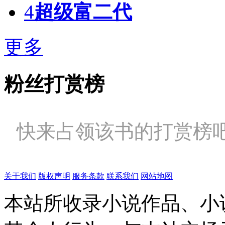
4
超级富二代
更多
粉丝打赏榜
快来占领该书的打赏榜
关于我们
版权声明
服务条款
联系我们
网站地图
本站所收录小说作品、小