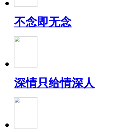
不念即无念
深情只给情深人