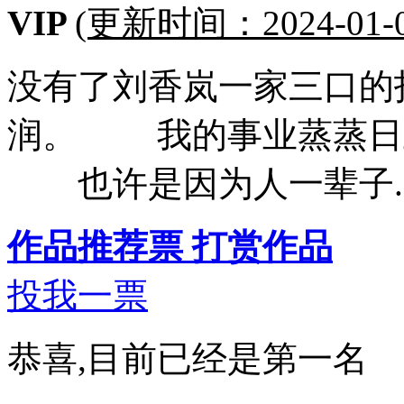
VIP
(更新时间：2024-01-04
没有了刘香岚一家三口的
润。 我的事业蒸蒸日
也许是因为人一辈子....
作品推荐票
打赏作品
投我一票
恭喜,目前已经是第一名