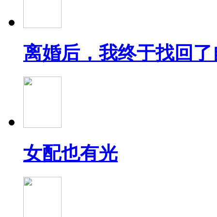
离婚后，我终于找回了
女配也有光