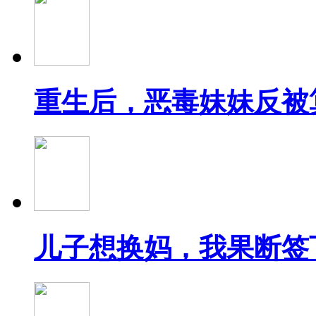
重生后，恶毒妹妹反被
儿子想换妈，我果断签