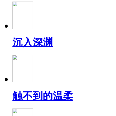
沉入深渊
触不到的温柔