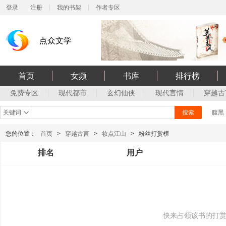
登录
注册
我的书架
作者专区
点众文学
首页
女频
书库
排行榜
免费专区
现代都市
玄幻仙侠
现代言情
穿越古
关键词
搜索
腹黑
您的位置：
首页
>
穿越古言
>
妆点江山
>
粉丝打赏榜
排名
用户
快来占领该书的打