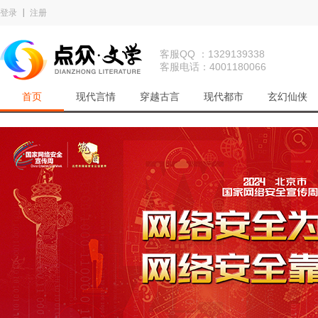
登录
注册
客服QQ ：1329139338
客服电话：4001180066
首页
现代言情
穿越古言
现代都市
玄幻仙侠