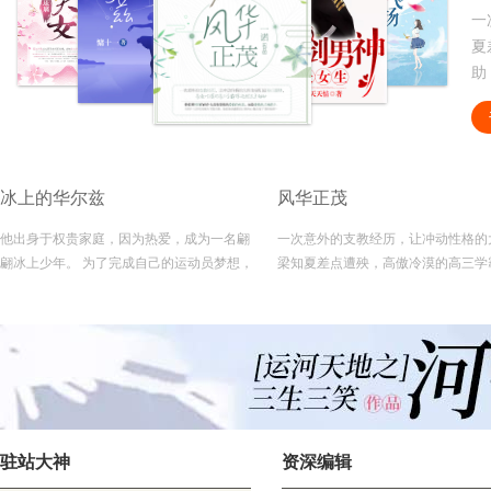
一
夏
助
苗
不
的
冰上的华尔兹
风华正茂
他出身于权贵家庭，因为热爱，成为一名翩
一次意外的支教经历，让冲动性格的
翩冰上少年。 为了完成自己的运动员梦想，
梁知夏差点遭殃，高傲冷漠的高三学
他抗拒家中安排的从商之路，并遇上了身为
然出手相助，价值观不同的两个人没
队医的她，两人开启了一段浪漫的心灵之
出爱情的火苗，而是碰撞出了冰碴子
旅…… 他在赛场上肆意张扬，惊艳众人，场
个人在校园再次不期而遇，他们彼此
下沉着，他有过巅峰，也有过低谷，享受过
己的内心做出接下来的选择……
山呼海啸般的欢呼，也曾遭受千夫所指，遇
强则更强，但有了她温暖的陪伴，哪怕是置
之死地也能涅磐重生……
驻站大神
资深编辑