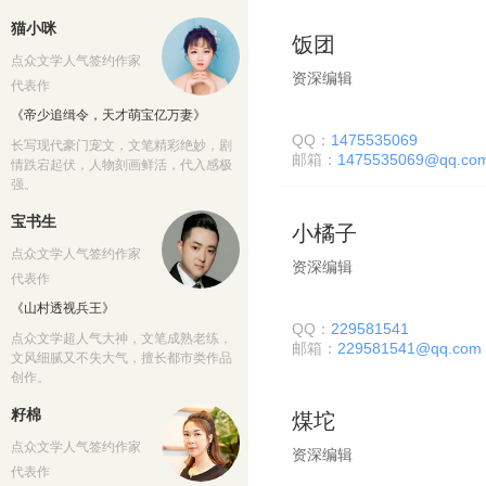
猫小咪
饭团
点众文学人气签约作家
资深编辑
代表作
《帝少追缉令，天才萌宝亿万妻》
QQ：
1475535069
长写现代豪门宠文，文笔精彩绝妙，剧
邮箱：
1475535069@qq.co
情跌宕起伏，人物刻画鲜活，代入感极
强。
宝书生
小橘子
点众文学人气签约作家
资深编辑
代表作
《山村透视兵王》
QQ：
229581541
点众文学超人气大神，文笔成熟老练，
邮箱：
229581541@qq.com
文风细腻又不失大气，擅长都市类作品
创作。
籽棉
煤坨
点众文学人气签约作家
资深编辑
代表作