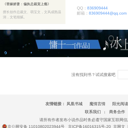
《替嫁娇妻：偏执总裁宠上瘾》
QQ：
836909444
擅长创作总裁文、萌宝文，文风成熟温
邮箱：
836909444@qq.com
润，文笔细腻。
没有找到书？试试搜索吧
友情链接：
凤凰书城
魔情言情
阳光阅
联系我们
商务合作
|
请所有作者发布小说作品时务必遵守国家互联网信
京公网安备 11010802023944号
京ICP备16016315号-20
京网文〔2