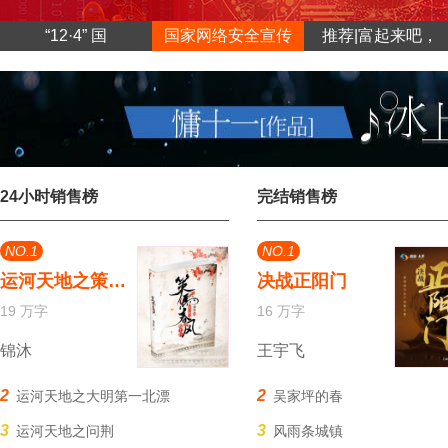
“12·4” 国
国家网络安全宣传
推荐|富起来吧，
24小时销售榜
完结销售榜
NO.1
NO.1
运河天地之策马春风堤上行
决战正阳门
19 万字
16 万字
锦沐
王宇飞
2
2
运河天地之大明第一北漂
吴家坪的春
3
3
运河天地之问荆
风雨条城镇