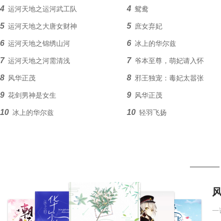
4
4
运河天地之运河武工队
鸳鸯
5
5
运河天地之大唐女财神
庶女弃妃
6
6
运河天地之锦绣山河
冰上的华尔兹
7
7
运河天地之河需清浅
爷本至尊，萌妃请入怀
8
8
风华正茂
邪王独宠：毒妃太嚣张
9
9
花剑男神是女生
风华正茂
10
10
冰上的华尔兹
轻羽飞扬
11
11
迷失的航程
三十岁的90后
12
12
走出大山的男人
甘霖
13
13
百年过客
迷失的航程
14
14
税务情
花剑男神是女生
15
15
鸳鸯
走出大山的男人
一