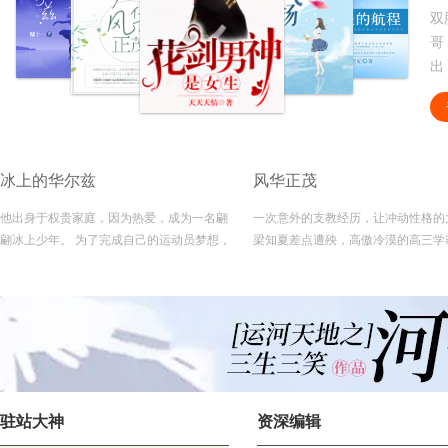
与
们
笑
了
深
者
习
冰上的华尔兹
风华正茂
园
陪
他出身于权贵家庭，因为热爱，成为一名翩
一次意外的支教经历，让冲动性格的
风
翩冰上少年。 为了完成自己的运动员梦想，
梁知夏差点遭殃，高傲冷漠的高三学
的
他抗拒家中安排的从商之路，并遇上了身为
然出手相助，价值观不同的两个人没
队医的她，两人开启了一段浪漫的心灵之
出爱情的火苗，而是碰撞出了冰碴子
旅…… 他在赛场上肆意张扬，惊艳众人，场
个人在校园再次不期而遇，他们彼此
下沉着，他有过巅峰，也有过低谷，享受过
己的内心做出接下来的选择……
山呼海啸般的欢呼，也曾遭受千夫所指，遇
强则更强，但有了她温暖的陪伴，哪怕是置
之死地也能涅磐重生……
驻站大神
资深编辑