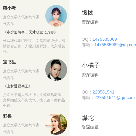
猫小咪
饭团
点众文学人气签约作家
资深编辑
代表作
《帝少追缉令，天才萌宝亿万妻》
QQ：
1475535069
长写现代豪门宠文，文笔精彩绝妙，剧
邮箱：
1475535069@qq.co
情跌宕起伏，人物刻画鲜活，代入感极
强。
宝书生
小橘子
点众文学人气签约作家
资深编辑
代表作
《山村透视兵王》
QQ：
229581541
点众文学超人气大神，文笔成熟老练，
邮箱：
229581541@qq.com
文风细腻又不失大气，擅长都市类作品
创作。
籽棉
煤坨
点众文学人气签约作家
资深编辑
代表作