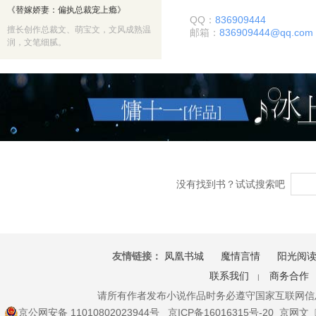
《替嫁娇妻：偏执总裁宠上瘾》
QQ：
836909444
擅长创作总裁文、萌宝文，文风成熟温
邮箱：
836909444@qq.com
润，文笔细腻。
没有找到书？试试搜索吧
友情链接：
凤凰书城
魔情言情
阳光阅
联系我们
商务合作
|
请所有作者发布小说作品时务必遵守国家互联网信
京公网安备 11010802023944号
京ICP备16016315号-20
京网文〔2