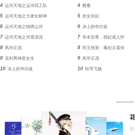
4
4
运河天地之运河武工队
鸳鸯
5
5
运河天地之大唐女财神
庶女弃妃
6
6
运河天地之锦绣山河
冰上的华尔兹
7
7
运河天地之河需清浅
爷本至尊，萌妃请入怀
8
8
风华正茂
邪王独宠：毒妃太嚣张
9
9
花剑男神是女生
风华正茂
10
10
冰上的华尔兹
轻羽飞扬
11
11
迷失的航程
三十岁的90后
12
12
走出大山的男人
甘霖
13
13
百年过客
迷失的航程
14
14
税务情
花剑男神是女生
15
15
鸳鸯
走出大山的男人
苍