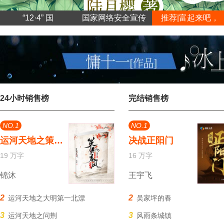
“12·4” 国
国家网络安全宣传
推荐|富起来吧，
24小时销售榜
完结销售榜
NO.1
NO.1
运河天地之策马春风堤上行
决战正阳门
19 万字
16 万字
锦沐
王宇飞
2
2
运河天地之大明第一北漂
吴家坪的春
3
3
运河天地之问荆
风雨条城镇