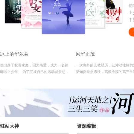
一
夏
助
苗
不
的
冰上的华尔兹
风华正茂
他出身于权贵家庭，因为热爱，成为一名翩
一次意外的支教经历，让冲动性格的
翩冰上少年。 为了完成自己的运动员梦想，
梁知夏差点遭殃，高傲冷漠的高三学
他抗拒家中安排的从商之路，并遇上了身为
然出手相助，价值观不同的两个人没
队医的她，两人开启了一段浪漫的心灵之
出爱情的火苗，而是碰撞出了冰碴子
旅…… 他在赛场上肆意张扬，惊艳众人，场
个人在校园再次不期而遇，他们彼此
下沉着，他有过巅峰，也有过低谷，享受过
己的内心做出接下来的选择……
山呼海啸般的欢呼，也曾遭受千夫所指，遇
强则更强，但有了她温暖的陪伴，哪怕是置
之死地也能涅磐重生……
驻站大神
资深编辑