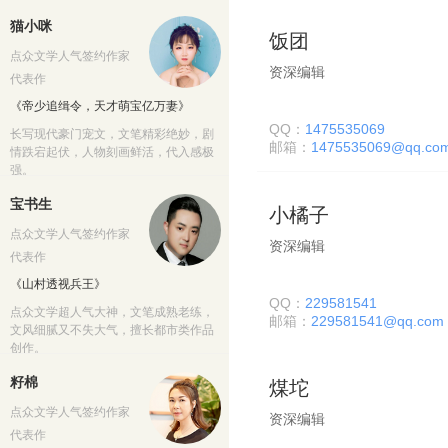
猫小咪
饭团
点众文学人气签约作家
资深编辑
代表作
《帝少追缉令，天才萌宝亿万妻》
QQ：
1475535069
长写现代豪门宠文，文笔精彩绝妙，剧
邮箱：
1475535069@qq.co
情跌宕起伏，人物刻画鲜活，代入感极
强。
宝书生
小橘子
点众文学人气签约作家
资深编辑
代表作
《山村透视兵王》
QQ：
229581541
点众文学超人气大神，文笔成熟老练，
邮箱：
229581541@qq.com
文风细腻又不失大气，擅长都市类作品
创作。
籽棉
煤坨
点众文学人气签约作家
资深编辑
代表作