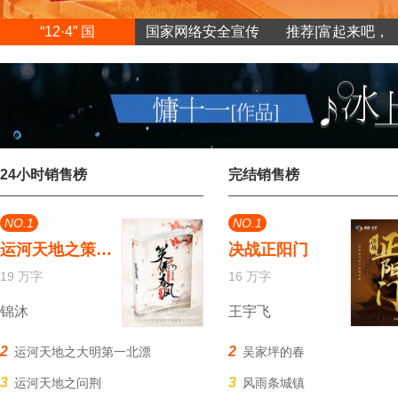
“12·4” 国
国家网络安全宣传
推荐|富起来吧，
24小时销售榜
完结销售榜
NO.1
NO.1
运河天地之策马春风堤上行
决战正阳门
19 万字
16 万字
锦沐
王宇飞
2
2
运河天地之大明第一北漂
吴家坪的春
3
3
运河天地之问荆
风雨条城镇