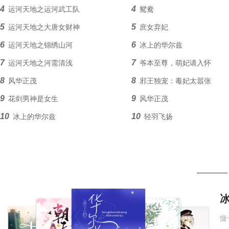
4
4
运河天地之运河武工队
鸳鸯
5
5
运河天地之大唐女财神
庶女弃妃
6
6
运河天地之锦绣山河
冰上的华尔兹
7
7
运河天地之河需清浅
爷本至尊，萌妃请入怀
8
8
风华正茂
邪王独宠：毒妃太嚣张
9
9
花剑男神是女生
风华正茂
10
10
冰上的华尔兹
轻羽飞扬
11
11
迷失的航程
三十岁的90后
12
12
走出大山的男人
甘霖
13
13
百年过客
迷失的航程
14
14
税务情
花剑男神是女生
15
15
鸳鸯
走出大山的男人
一