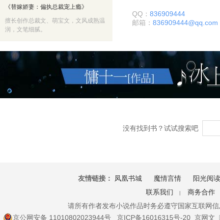
《替嫁娇妻：偏执总裁宠上瘾》
QQ：
836909444
擅长创作总裁文、萌宝文，文风成熟温
邮箱：
836909444@qq.com
润，文笔细腻。
没有找到书？试试搜索吧
友情链接：
凤凰书城
魔情言情
阳光阅
联系我们
商务合作
|
请所有作者发布小说作品时务必遵守国家互联网信
京公网安备 11010802023944号
京ICP备16016315号-20
京网文〔2